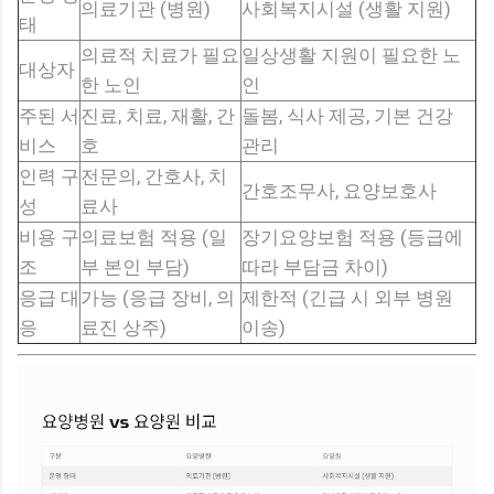
의료기관 (병원)
사회복지시설 (생활 지원)
태
의료적 치료가 필요
일상생활 지원이 필요한 노
대상자
한 노인
인
주된 서
진료, 치료, 재활, 간
돌봄, 식사 제공, 기본 건강
비스
호
관리
인력 구
전문의, 간호사, 치
간호조무사, 요양보호사
성
료사
비용 구
의료보험 적용 (일
장기요양보험 적용 (등급에
조
부 본인 부담)
따라 부담금 차이)
응급 대
가능 (응급 장비, 의
제한적 (긴급 시 외부 병원
응
료진 상주)
이송)