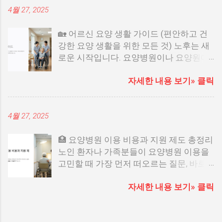
4월 27, 2025
🏡 어르신 요양 생활 가이드 (편안하고 건
강한 요양 생활을 위한 모든 것) 노후는 새
로운 시작입니다. 요양병원이나 요양원에
서 생활을 시작하는 어르신들을 위해, 편안
자세한 내용 보기» 클릭
하고 활기찬 요양 생활 을 만드는 방법을
정리해보았습니다. 1. 새로운 환경에 적응
하는 방법 처음 입소하면 어르신들이 긴장
4월 27, 2025
하거나 불안감을 느낄 수 있습니다. 가족
방문을 자주 해주세요. 익숙한 소지품(이
🏥 요양병원 이용 비용과 지원 제도 총정리
불, 사진 등)으로 정서적 안정 제공 요양보
노인 환자나 가족분들이 요양병원 이용을
호사, 간호사와 친근하게 소통하도록 지원
고민할 때 가장 먼저 떠오르는 질문, 바로
Tip: 침대 주변에 가족 사진이나 소중한 물
"비용은 얼마나 들까? 지원은 받을 수 있을
건을 두면 정서적 안정에 도움이 됩니다. 2.
자세한 내용 보기» 클릭
까?" 입니다. 오늘은 요양병원 이용 시 꼭
하루 일과에 리듬을 만들기 규칙적인 생활
알아야 할 비용 구조 와 정부 및 지자체 지
은 요양 생활의 기본입니다. 기상 → 개인
원 제도 까지 한 번에 정리해드립니다. 1.
위생 → 아침식사 → 가벼운 운동 점심 후