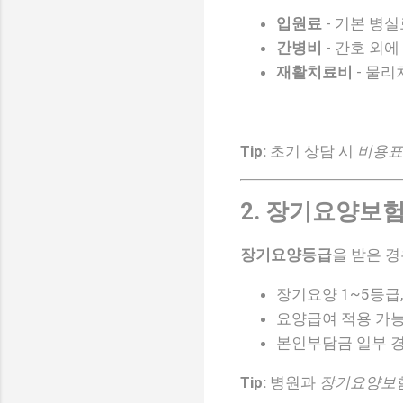
입원료
- 기본 병실
간병비
- 간호 외에
재활치료비
- 물리
Tip:
초기 상담 시
비용표
2. 장기요양보험
장기요양등급
을 받은 경
장기요양 1~5등급
요양급여 적용 가능
본인부담금 일부 
Tip:
병원과
장기요양보험